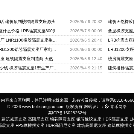
隔振橡胶支座厂家电话 建筑预制楼梯隔震支座源头工厂 LNR800天然隔震支座多少钱
2026/8/7 9:20:32
LNR700天然隔震支座什么价格 LRB隔震支座800(II型)源头工厂 建筑减震支座生产厂家
2026/8/7 9:00:09
隔震支座HDR源头工厂 LNR1100橡胶隔震支座生产加工 橡胶隔震支座哪里便宜
2026/8/6 9:20:40
高阻尼变刚度支座 LRB1200铅芯隔震支座厂家电话 LNR600建筑隔震支座厂家电话
2026/8/6 9:00:00
LRB1100橡胶隔震支座 建筑隔震支座制造商 天然橡胶隔震支座LNR900厂家
2026/8/5 9:12:40
LNR天然橡胶支座多少钱 橡胶隔震支座1型生产厂家 建筑楼梯减震支座生产厂家
2026/8/4 9:21:15
内容来自互联网，并已注明转载来源，若有涉及侵权，请联系0318-6666
© 2026 www.bolixiangjiao.com 版权所有 网站设计：
青禾网络
冀ICP备16028262号
座
建筑减震支座
高阻尼支座
铅芯隔震支座
铅芯橡胶支座
HDR隔震支座
L
S隔震支座
FPS摩擦摆支座
HDR高阻尼支座
建筑高阻尼支座
建筑摩擦摆支