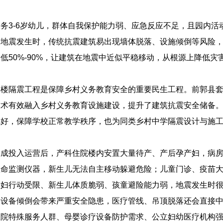
务3-6岁幼儿，群体自我保护能力弱、应急反应不足，且园内
。地震发生时，传统抗震建筑易出现墙体脱落、设施倾倒等风险
低50%-90%，让建筑在地震中近似平稳移动，从根源上降低
学楼隔震工程是保障乡村义务教育安全的重要民生工程。前郭县
技术有效融入乡村义务教育设施建设，提升了建筑抗震安全储备
完好，保障学校正常教学秩序，也为同类乡村中学隔震设计与施
建成投入运营后，产科住院楼内安置大量待产、产后孕产妇，病
生命监测仪器，新生儿无法自主移动躲避危险；儿童门诊、疫苗
产妇行动受限、新生儿体质脆弱、孩童避险能力弱，地震发生时
疗设备倾倒会带来严重安全隐患，医疗管线、吊顶脱落还会直接
医院特殊服务人群、母婴诊疗设备防护需求、公立妇幼医疗机构