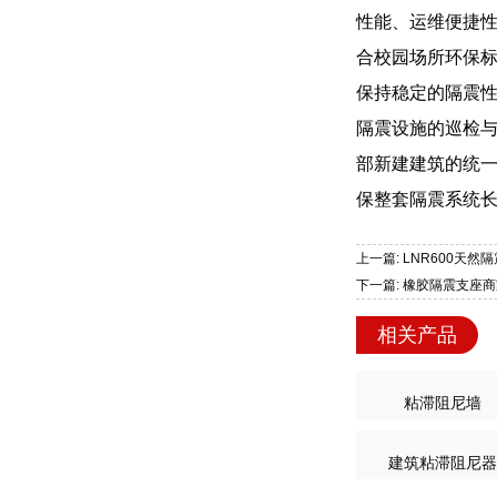
性能、运维便捷
合校园场所环保
保持稳定的隔震
隔震设施的巡检
部新建建筑的统
保整套隔震系统
上一篇: LNR600天
下一篇: 橡胶隔震支座
相关产品
粘滞阻尼墙
建筑粘滞阻尼器