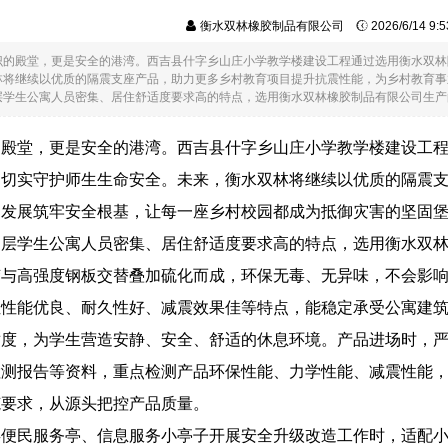
衡水双林橡胶制品有限公司
2026/6/14 9
识的殿堂，更是安全的港湾。西吉县什字乡山庄小学教学楼建设工程通过选用衡水双林
林将继续以优质的隔震支座产品，助力更多乡村教育项目提升抗震性能，为乡村教育事
学生公寓人员密集、居住舒适度要求高的特点，选用衡水双林橡胶制品有限公司生产的天..
的殿堂，更是安全的港湾。西吉县什字乡山庄小学教学楼建设工
，切实守护师生生命安全。未来，衡水双林将继续以优质的隔震
健发展筑牢安全根基，让每一座乡村校园都成为抵御灾害的坚固
多层学生公寓人员密集、居住舒适度要求高的特点，选用衡水双
胶与高强度钢板交替叠加硫化而成，环保无毒、无异味，不会影
位性能优良、耐久性好、减震效果佳等特点，能稳定承受公寓建
适度，为学生营造安静、安全、舒适的休息环境。产品进场时，
检测报告等资料，重点检测产品环保性能、力学性能、减震性能
范要求，从源头把控产品质量。
类便民服务亭、信息服务小亭子开展安全升级改造工作时，适配