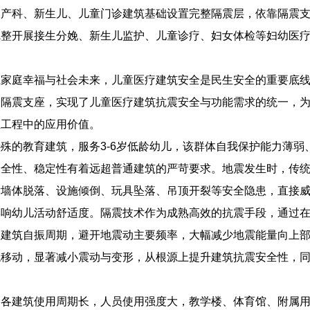
定产科、新生儿、儿童门诊建筑基础设置完整隔震层，依靠隔震
完整开展接生分娩、新生儿监护、儿童诊疗、妇女体检等妇幼医
系家庭幸福与社会未来，儿童医疗建筑安全是民生安全的重要底
司隔震支座，实现了儿童医疗建筑抗震安全与功能需求的统一，
生工程中的应用价值。
殊的教育建筑，服务3-6岁低龄幼儿，该群体自我保护能力薄
安全性、稳定性有着远超普通建筑的严苛要求。地震发生时，传
发墙体脱落、设施倾倒、玩具坠落、吊顶开裂等安全隐患，直接
影响幼儿活动舒适度。隔震技术作为成熟高效的抗震手段，通过
建筑自振周期，避开地震动主要频率，大幅减少地震能量向上部结
稳移动，显著减小震动与变形，从根源上提升建筑抗震安全性，
。
目各建筑使用周期长，人员使用强度大，教学楼、体育馆、附属