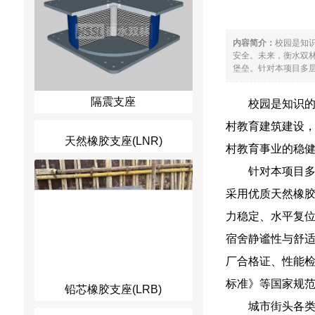
内容简介：
校园是知
安全。未来，衡水双
堡垒。针对本项目多层
隔震支座
校园是知识
村教育建筑建设
天然橡胶支座(LNR)
村教育事业的稳
针对本项目
采用优质天然橡
力稳定、水平复
宿舍静谧性与舒
厂合格证、性能
标准》等国家规
铅芯橡胶支座(LRB)
城市街头各