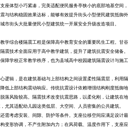
震支座体型小巧紧凑，完美适配便民服务亭狭小的底部地基空间
防震与结构稳固效果达标，能够有效提升街头小型便民建筑抵御
合城市街头大批量便民小型建筑统一开展安全升级改造项目。
学教学综合楼隔震工程是保障高中教育安全的重要民生工程。甘
将隔震技术全面应用于高中教学建筑，提升了建筑抗震安全储备
，保障学校正常教学秩序，也为县域高中校园建筑隔震设计与施
核心逻辑，是在建筑基础与上部结构之间设置柔性隔震层，利用
，降低上部结构震动响应。传统抗震设计依赖增强结构刚度抵御
件脱落风险较高。隔震技术改变抗震思路，以柔化刚，让建筑在
施，尤其适配幼儿园这类低层、大空间、人员密集的公共建筑。
配还需考虑安装、间隙、防护等条件。支座位移空间应满足设计
结构变形协调，不产生附加内力；在风荷载、温度作用下，支座