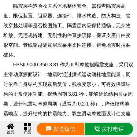
隔震层构造验收关系体系整体安全。需核查隔震层高
度、限位装置、阻尼器、连接件、排水构造、防火构造、管
线穿越处理等是否按图施工。隔震层内应保持通畅，无杂物
堆放、无违规搭建、无刚性构件直接顶撑，保证支座自由变
形空间。管线穿越隔震层应采用柔性连接，避免地震时拉裂
破坏。
FPSII-9000-350-3.81 作为 II 型摩擦摆隔震支座，采用双
主滑动摩擦面设计，地震时通过摆式运动消耗地震能量，同
时依靠自身结构实现震后复位，残余变形小，可有效保障结
构的正常使用功能。摆动周期 3.81 秒，能够延长结构自振周
期，避开地震动卓越周期（通常为 0.2-1 秒），降低结构地
震响应，提升结构的抗震能力。双主滑动摩擦面设计使支座
在地震作用下的运动更加平稳，复位性能更加可靠。
发送短信
拨打电话
首页
产品
漳县部分区域抗震设防烈度较高，县域小学多为多层砌