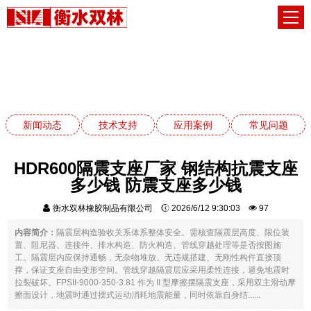
常见问题
网站首页
常见问题
新闻动态
技术支持
应用案例
常见问题
HDR600隔震支座厂家 钢结构抗震支座
多少钱 防震支座多少钱
衡水双林橡胶制品有限公司
2026/6/12 9:30:03
97
内容简介：
隔震层构造验收关系体系整体安全。需核查隔震层高度、限位装
置、阻尼器、连接件、排水构造、防火构造、管线穿越处理等是否按图施
工。隔震层内应保持通畅，无杂物堆放、无违规搭建、无刚性构件直接顶
撑，保证支座自由变形空间。管线穿越隔震层应采用柔性连接，避免地震时
拉裂破坏。FPSII-9000-350-3.81 作为 II 型摩擦摆隔震支座，采用双主滑动摩
擦面设计，地震时通过摆式运动消耗地震能量，同时依靠自身结......