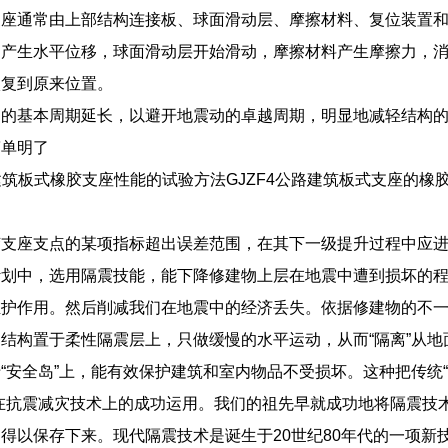
支座通常由上部结构连接板、球面滑动层、摩擦材料、复位装置
构产生水平位移，球面滑动层开始滑动，摩擦材料产生摩擦力，
恢复到原来位置。
构的基本周期延长，以避开地震动的卓越周期，明显地减轻结构
简单明了
路建筑板式橡胶支座性能的试验方法GJZF4公路建筑板式支座的橡胶物
胶支座支点的某项指标超出误差范围，在其下一级提升过程中应
计划中，选用隔震技能，能下降修建物上层在地震中遭到损坏的
维护作用。然后削减我们在地震中的经济丢失。依据修建物的不
结构置于柔性隔震层上，只做缓慢的水平运动，从而“隔离”从
“安全岛”上，能有效保护建筑和室内物品不受损坏。这种把传统“
在抗震减灾技术上的成功运用。我们的祖先早就成功地将隔震技
得以保存下来。现代隔震技术是诞生于20世纪80年代的一项新