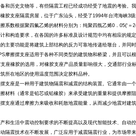
备和历史文物等，有些隔震工程已经成功经受了地震的考验。我国座
橡胶支座隔震房屋，位于广东汕头，经受了1994年台湾海峡3
系数根据聚四氟乙烯的材料分别为：纯聚四氛乙烯0．05(‘＝24MP
设计和构造要求，在各国的许多标准及设计规范中均有相应的规
座的主要功能是将建筑上部结构的反力可靠地传递给墩台，并同
PS摩擦摆支座适用于各种不同类型的建筑物和桥梁，并且可以
胶支座橡胶的选用，对橡胶支座产品质量影响很大，交通部行业
建筑所在地区的使用温度范围决定胶料品种。
擦摆支座是一种用于建筑物隔震和减震的结构装置。它通常由一
摩擦材料（通常是铅芯或铅橡胶）来承受建筑的重量和提供摩擦
擦摆支座通过摩擦力来吸收和耗散地震能量，从而减少地震对建
生产和生活中震动控制要求的不断提高以及现代智能技术、自动
主动隔震技术在不断发展，广泛应用于减震隔震行业，为市场带