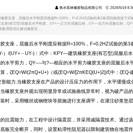
衡水双林橡胶制品有限公司
2026/5/19 8
胶支座，屈服后水平刚度应根据R=100%，F=0.2HZ试验的第3条滞回曲线按下式确定：KPY=
胶支座(有芯型)屈服后水平刚度，UY+―正方向屈服位移，UY-―负方向屈服位移，Q
滞阻尼比被试橡胶支......
支座，屈服后水平刚度应根据R=100%，F=0.2HZ试验的第3条滞
－QY-）/(UY+－UY-)︱式中：KPY―建筑橡胶支座(有芯型)屈
应的水平剪力，QY-―与?—相应的水平剪力橡胶支座的屈服后水
ζEQ=W/(2πQ+U+)（或ζEQ=W/[2πKEQ(U+)2]式
变形能力.当橡胶支座在产品的设计压应力的作用下，水平缓慢
当橡胶支座外观出现明显异常或试验曲线异常时，视为破产品的
安装时，采用螺丝或钢楔块等措施进行支座调平，在灌注砂浆垫
构的抗震能力，在工程中设计隔震层，并采用减隔震技术。通过
础底板完全断开，同时，设置粘滞性阻尼器以限制建筑物在地震