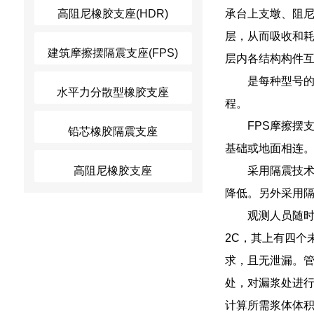
高阻尼橡胶支座(HDR)
承台上支墩、阻
层，从而吸收和
建筑摩擦摆隔震支座(FPS)
层内各结构构件
是每种型号
水平力分散型橡胶支座
程。
FPS摩擦摆
铅芯橡胶隔震支座
基础或地面相连
高阻尼橡胶支座
采用隔震技
降低。另外采用
观测人员随时
2C，其上有四个
求，且无泄漏。
处，对漏浆处进
计算所需浆体体