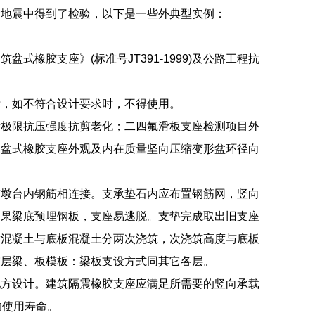
大地震中得到了检验，以下是一些外典型实例：
式橡胶支座》(标准号JT391-1999)及公路工程抗
标，如不符合设计要求时，不得使用。
量极限抗压强度抗剪老化；二四氟滑板支座检测项目外
三盆式橡胶支座外观及内在质量坚向压缩变形盆环径向
与墩台内钢筋相连接。支承垫石内应布置钢筋网，竖向
如果梁底预埋钢板，支座易逃脱。支垫完成取出旧支座
墩混凝土与底板混凝土分两次浇筑，次浇筑高度与底板
震层梁、板模板：梁板支设方式同其它各层。
配方设计。建筑隔震橡胶支座应满足所需要的竖向承载
的使用寿命。