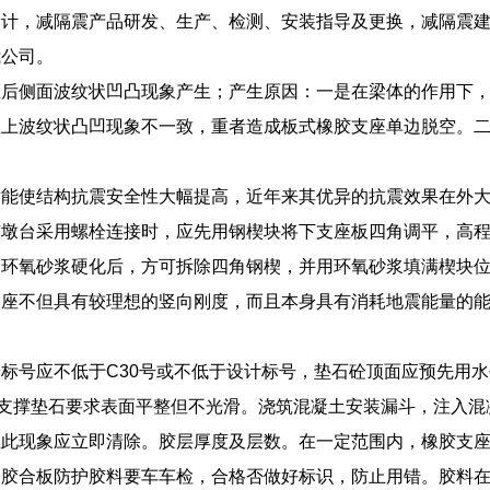
设计，减隔震产品研发、生产、检测、安装指导及更换，减隔震
我公司。
压后侧面波纹状凹凸现象产生；产生原因：一是在梁体的作用下
座上波纹状凸凹现象不一致，重者造成板式橡胶支座单边脱空。
术能使结构抗震安全性大幅提高，近年来其优异的抗震效果在外
与墩台采用螺栓连接时，应先用钢楔块将下支座板四角调平，高
。环氧砂浆硬化后，方可拆除四角钢楔，并用环氧砂浆填满楔块
支座不但具有较理想的竖向刚度，而且本身具有消耗地震能量的
标号应不低于C30号或不低于设计标号，垫石砼顶面应预先用
，支撑垫石要求表面平整但不光滑。浇筑混凝土安装漏斗，注入
生此现象应立即清除。胶层厚度及层数。在一定范围内，橡胶支
护胶合板防护胶料要车车检，合格否做好标识，防止用错。胶料