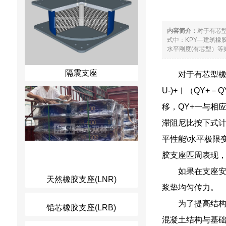
内容简介：
对于有芯型橡
式中：KPY―建筑橡
水平刚度(有芯型）等效黏
隔震支座
对于有芯型橡胶
U-)+︱（QY+
移，QY+一与相
滞阻尼比按下式计算，
平性能\水平极限
胶支座匹周表现，
如果在支座
天然橡胶支座(LNR)
浆垫均匀传力。
为了提高结
铅芯橡胶支座(LRB)
混凝土结构与基