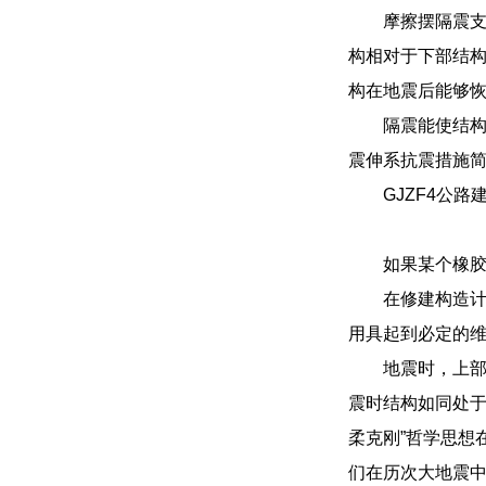
摩擦摆隔震
构相对于下部结
构在地震后能够
隔震能使结
震伸系抗震措施
GJZF4公
如果某个橡
在修建构造
用具起到必定的
地震时，上部
震时结构如同处于
柔克刚”哲学思想
们在历次大地震中