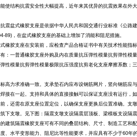
术能使结构抗震安全性大幅提高，近年来其优异的抗震效果在外
)系列抗震盆式橡胶支座是依据中华人民共和国交通行业标准《公路建筑盆
004-89)，在盆式橡胶支座的基础上增加了消能和阻尼措施。
板式橡胶支座在安装前，应检查产品合格证书中有关技术性能指
要有：一普通橡胶支座外购及内在质量抗压弹性模量抗剪弹性模
压弹性模量抗剪弹性模量极限抗压强度抗剪老化支座摩擦系数；
面标高力求准确一致。支承垫石内应布设钢筋网片，竖向钢筋应
筋焊接在一起。支持和具体的直接接触可以保证支座没有运行，
座前，还需在原支座位置定位，以确保支座更换后位置准确。支
浇筑下支墩。见下图：隔震支墩支设隔震层顶板、梁模板支设隔
求的建筑隔震橡胶支座可有不同的叠层结构、尺寸、制造工艺和
度、水平变形能力、阻尼比等性能要求，并应具有不少于60年