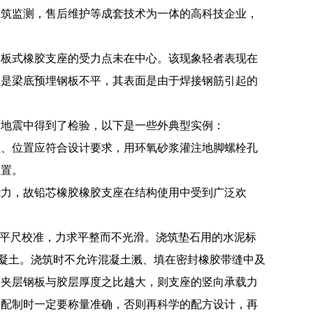
建筑监测，售后维护等成套技术为一体的高科技企业，
，板式橡胶支座的受力点未在中心。该现象轻者表现在
二是梁底预埋钢板不平，其表面是由于焊接钢筋引起的
大地震中得到了检验，以下是一些外典型实例：
程、位置应符合设计要求，用环氧砂浆灌注地脚螺栓孔
位置。
能力，故铅芯橡胶橡胶支座在结构使用中受到广泛欢
水平尺校准，力求平整而不光滑。浇筑垫石用的水泥标
混凝土。浇筑时不允许混凝土溅、填在密封橡胶带缝中及
座夹层钢板与胶层厚度之比越大，则支座的竖向承载力
在配制时一定要称量准确，否则再科学的配方设计，再