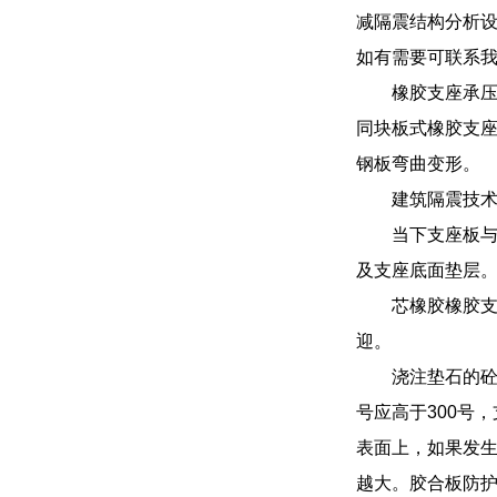
减隔震结构分析
如有需要可联系
橡胶支座承
同块板式橡胶支
钢板弯曲变形。
建筑隔震技
当下支座板
及支座底面垫层
芯橡胶橡胶
迎。
浇注垫石的砼
号应高于300号
表面上，如果发
越大。胶合板防