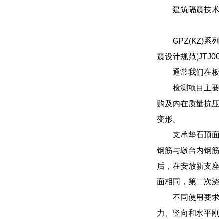
建筑隔震技
GPZ(KZ
震设计规范(JTJ
通常我们在
检测项目主
购及内在质量抗
变形。
支承垫石顶
钢筋与墩台内钢
后，在安放新支
面相同，第二次
不同使用要
力、竖向和水平刚