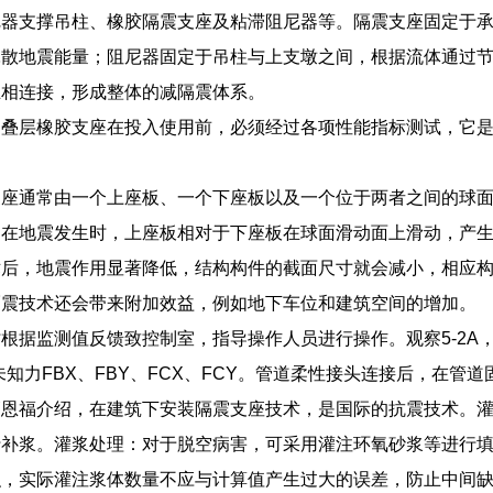
尼器支撑吊柱、橡胶隔震支座及粘滞阻尼器等。隔震支座固定于
耗散地震能量；阻尼器固定于吊柱与上支墩之间，根据流体通过
互相连接，形成整体的减隔震体系。
的叠层橡胶支座在投入使用前，必须经过各项性能指标测试，它
支座通常由一个上座板、一个下座板以及一个位于两者之间的球
。在地震发生时，上座板相对于下座板在球面滑动面上滑动，产
术后，地震作用显著降低，结构构件的截面尺寸就会减小，相应
隔震技术还会带来附加效益，例如地下车位和建筑空间的增加。
根据监测值反馈致控制室，指导操作人员进行操作。观察5-2A，其上
未知力FBX、FBY、FCX、FCY。管道柔性接头连接后，在
管恩福介绍，在建筑下安装隔震支座技术，是国际的抗震技术。
行补浆。灌浆处理：对于脱空病害，可采用灌注环氧砂浆等进行
积，实际灌注浆体数量不应与计算值产生过大的误差，防止中间