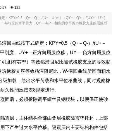
:30:57
122
0.5（Q+－Q-）/(U+－U-)+︱（QY+－QY-）/(UY+－UY-)︱
Y+一与相应的水平剪力，QY-―与?—相应的水平剪力橡胶支座的屈服后
回曲线按下式确定：KPY=0.5（Q+－Q-）/(U+－
服后水平刚度，UY+―正方向屈服位移，UY-―负方向屈服位
平刚度(有芯型）等效黏滞阻尼比被试橡胶支座的等效黏
中：ζEQ-建筑橡胶支座等效粘滞阻尼比，W-滞回曲线所围面积水
或分级加载，绘出水平荷载和水平位移曲线，同时观察橡
耐久性能应按表8规定进行。
层凝固后，必须拆除调平螺丝及钢楔块，以便保证使砂
该隔震层，主体结构全部由叠层橡胶隔震垫托起，上部
作用下产生过大水平位移。隔震层内主要结构构件包括