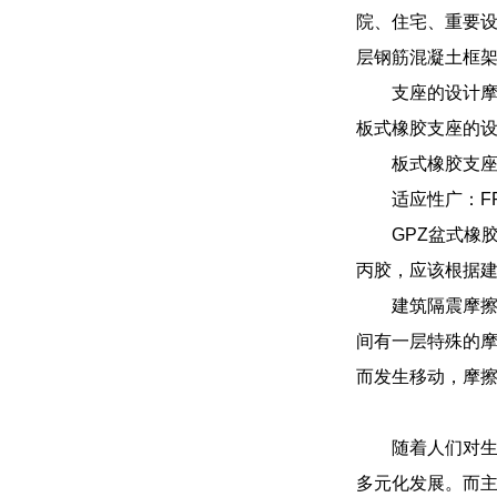
院、住宅、重要设
层钢筋混凝土框架
支座的设计摩擦
板式橡胶支座的
板式橡胶支
适应性广：F
GPZ盆式橡
丙胶，应该根据
建筑隔震摩
间有一层特殊的
而发生移动，摩
随着人们对
多元化发展。而