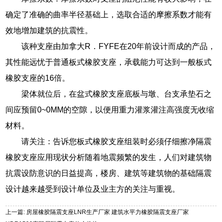
确定了准确的曲率半径基础上，选取合适的摩擦系数才能有
效地增加建筑的抗震性。
该种支座由加拿大R．FYFE在20年前设计而成的产品，
其性能远忧于普通板式橡胶支座，承载能力可达到一般板式
橡胶支座的16倍。
梁体就位后，在盆式橡胶支座底板与墩、台支承垫石之
间应预留0~0MM的空隙，以便用重力灌浆灌注高强度无收缩
材料。
请关注：告诉您板式橡胶支座组装时必须仔细擦净隔震
橡胶支座应用现状分析随着地震频繁的发生，人们对建筑物
抗震设防意识的日益提高，楼房、建筑等建筑物的基础隔震
设计越来越受到设计单位及业主方的关注与重视。
上一篇: 房屋橡胶隔震支座LNR生产厂家 建筑水平力橡胶隔震支座厂家