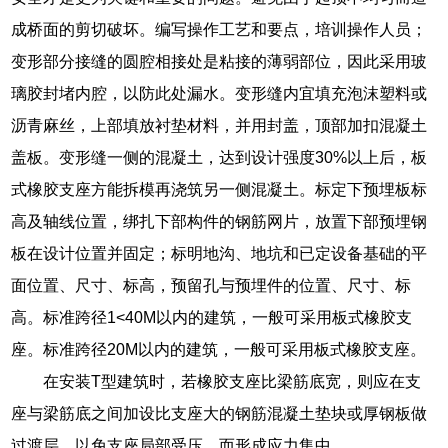
成桥面的剪切破坏。编写操作工艺和要点，培训操作人员；
变形部分接缝的圆腔相接处是粘接的薄弱部位，因此采用玻
璃胶封堵内腔，以防此处漏水。变形缝内宜填充泡沫塑料或
沥青麻丝，上部填放衬垫材料，并用封盖，顶部加扣混凝土
盖板。变形缝一侧的混凝土，达到设计强度30%以上后，板
式橡胶支座方能拆模再浇筑另一侧混凝土。标定下预埋板标
高及轴线位置，绑扎下部构件的钢筋网片，放置下部预埋钢
板在设计位置并固定；标明地沟、地坑和已定设备基础的平
面位置、尺寸、标高，预留孔与预埋件的位置、尺寸、标
高。标准跨径1<40M以内的建筑，一般可采用板式橡胶支
座。标准跨径20M以内的建筑，一般可采用板式橡胶支座。
在安装T型建筑时，若橡胶支座比梁筋底宽，则应在支
座与梁筋底之间加设比支座大的钢筋混凝土垫块或厚钢板做
过渡层，以免支座局部受压，而形成应力集中。