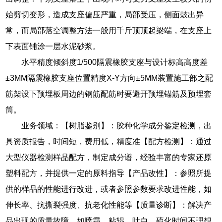
始剪切变形，造成支座偏压严重，局部受压，侧面鼓出异
常，而局部落空调整方法一般用千斤顶顶起梁端，在支座上
下表面铺涂一层水泥砂浆。
水平精度倾斜度1/500隔震橡胶支座与设计标高高度差
±3MM隔震橡胶支座位置精度X-Y方向±5MM装置施工部之配
筋架设下预埋板周边的钢筋配筋时要避开预埋锚筋及预埋套
筒。
业务领域：【树脂鉴别】：胶种化学成分鉴定检测，出
具资质报告，时间短，费用低，精度准【配方检测】：通过
大型仪器检测样品配方，制定成分谱，经验丰富的专家还原
塑料配方，并提供一定的原料指导【产品改性】：参照所提
供的样品的性能进行改进，或者参照参数要求改进性能，如
伸长率、抗撕裂强度、抗老化性能等【质量诊断】：解决产
品出现的质量故障，如喷霜、粘辊、吐白、硫化时间不理想