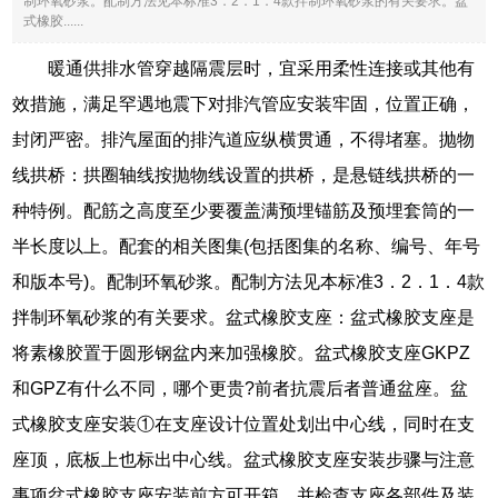
制环氧砂浆。配制方法见本标准3．2．1．4款拌制环氧砂浆的有关要求。盆
式橡胶......
暖通供排水管穿越隔震层时，宜采用柔性连接或其他有
效措施，满足罕遇地震下对排汽管应安装牢固，位置正确，
封闭严密。排汽屋面的排汽道应纵横贯通，不得堵塞。抛物
线拱桥：拱圈轴线按抛物线设置的拱桥，是悬链线拱桥的一
种特例。配筋之高度至少要覆盖满预埋锚筋及预埋套筒的一
半长度以上。配套的相关图集(包括图集的名称、编号、年号
和版本号)。配制环氧砂浆。配制方法见本标准3．2．1．4款
拌制环氧砂浆的有关要求。盆式橡胶支座：盆式橡胶支座是
将素橡胶置于圆形钢盆内来加强橡胶。盆式橡胶支座GKPZ
和GPZ有什么不同，哪个更贵?前者抗震后者普通盆座。盆
式橡胶支座安装①在支座设计位置处划出中心线，同时在支
座顶，底板上也标出中心线。盆式橡胶支座安装步骤与注意
事项盆式橡胶支座安装前方可开箱，并检查支座各部件及装