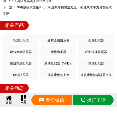
HDR1500高阻尼隔震支座什么价格
下一篇: LRB橡胶隔震支座800厂家 建筑摩擦隔震支座厂家 建筑水平力分散隔震
支座
相关产品
粘滞阻尼墙
建筑金属阻尼器
金属阻尼器
建筑摩擦阻尼器
摩擦阻尼器
粘滞流体阻尼器
建筑粘滞阻尼器
粘滞阻尼器（VFD）
粘滞阻尼器
建筑阻尼器
建筑摩擦摆支座
建筑摩擦摆减隔震支座
相关动态
发送短信
拨打电话
铅芯橡胶隔震支座LRB500价格 LNR(H)D370*127隔震支座 Y4Q铅芯橡胶隔震支座
2026/8/9 9:21:15
首页
产品
房屋橡胶隔震支座什么价格 建筑矩形高阻尼隔震支座源头工厂 橡胶隔震支座LRB1300源头工厂
2026/8/9 9:11:10
球型减隔震支座 LNR1400橡胶隔震支座厂家 建筑小型隔震支座生产厂家
2026/8/9 9:00:28