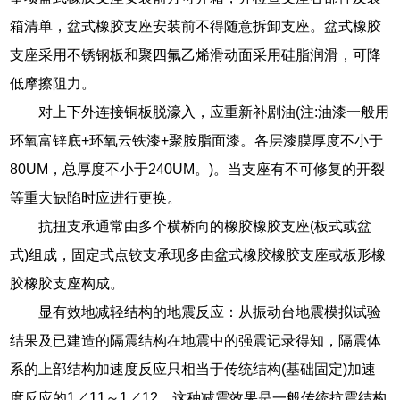
箱清单，盆式橡胶支座安装前不得随意拆卸支座。盆式橡胶
支座采用不锈钢板和聚四氟乙烯滑动面采用硅脂润滑，可降
低摩擦阻力。
对上下外连接铜板脱濠入，应重新补剧油(注:油漆一般用
环氧富锌底+环氧云铁漆+聚胺脂面漆。各层漆膜厚度不小于
80UM，总厚度不小于240UM。)。当支座有不可修复的开裂
等重大缺陷时应进行更换。
抗扭支承通常由多个横桥向的橡胶橡胶支座(板式或盆
式)组成，固定式点铰支承现多由盆式橡胶橡胶支座或板形橡
胶橡胶支座构成。
显有效地减轻结构的地震反应：从振动台地震模拟试验
结果及已建造的隔震结构在地震中的强震记录得知，隔震体
系的上部结构加速度反应只相当于传统结构(基础固定)加速
度反应的1／11～1／12。这种减震效果是一般传统抗震结构