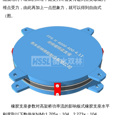
维点受力，由此再加上一点想象力，就可以得到自由式
（图。
橡胶支座参数对高架桥功率流的影响板式橡胶支座水平
刚度取以下数值(KN/M):1.705×；104，2.273×；104，