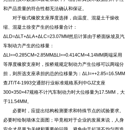
和产品质量的符合性都无法确认和保证。
对于板式橡胶支座厚度选择，由温度、混凝土干燥收
缩、混凝土徐变产生的位移量合计：
ΔLD=ΔLT+ΔLA+ΔLC=23.07MM然后计算由于桥面纵坡及汽
车制动力产生的位移量：
ΔLI==0.285CM=2.85MMΔLI==0.414CM=4.14MM两端采用
等厚度橡胶支座时，按桥规规定制动力产生位移可以两端分
担，则所选支座承担的总的位移量为：ΔLI=++2.85=16.5MM
查JT/T4-1993交通部行业标准规格系列中GJZ支座
300×350×47规格不计汽车制动力时大位移量为17.5MM，大
于11.54MM。
必要时，应提出结构检测要求和特殊节点的试验要求。
必要时绘制墙体立面图；毕竟相对于企业的发展来说，人身
安全才是更为关键和重要的问题。避免由于起顶不均匀而造