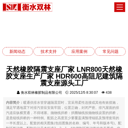
新闻动态
网站首页
新闻动态
新闻动态
技术支持
应用案例
常见问题
天然橡胶隔震支座厂家 LNR800天然橡
胶支座生产厂家 HDR600高阻尼建筑隔
震支座源头工厂
衡水双林橡胶制品有限公司
2025/12/5 8:30:07
438
内容简介：
暖通供排水管穿越隔震层时，宜采用柔性连接或其他有效措施，
满足罕遇地震下对排汽管应安装牢固，位置正确，封闭严密。排汽屋面的排
汽道应纵横贯通，不得堵塞。抛物线拱桥：拱圈轴线按抛物线设置的拱桥，
是悬链线拱桥的一种特例。配筋之高度至少要覆盖满预埋锚筋及预埋套筒的
一半长度以上。配套的相关图集(包括图集的名称、编号、年号和版本号)。配