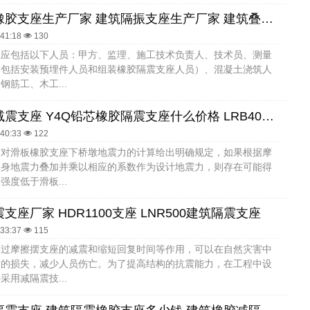
楼梯隔震橡胶支座生产厂家 建筑隔振支座生产厂家 建筑叠层橡胶隔震支座生产厂家
:41:18
130
工应包括以下人员：甲方、监理、施工技术负责人、技术员、测量
（包括安装预埋件人员和组装橡胶隔震支座人员）、混凝土浇筑人
钢筋工、木工...
建筑橡胶减震支座 Y4Q铅芯橡胶隔震支座什么价格 LRB400铅芯支座厂家电话
:40:33
122
有对滑板橡胶支座下桥墩地震力的计算给出明确规定，如果根据摩
自身地震力叠加并乘以相应的系数作为设计地震力，则存在可能得
强度低于滑板...
支座厂家 HDR1100支座 LNR500建筑隔震支座
:33:37
115
通过摩擦摆支座的减震和缩短回复时间等作用，可以在自然灾害中
构的损失，减少人员伤亡。为了提高结构的抗震能力，在工程中设
采用减隔震技...