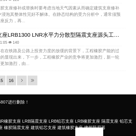
橡胶支座修补或替换时要考虑当地天气因素从而确定建筑支座修补
中浸泡其整体性完好不解体。在静态结构的受力分析中，通常须预
座反力，再...
橡胶隔震支座LRB1300 LNR水平力分散型隔震支座源头工厂 隔震支座产地源头工厂
31:05
140
，在在铁路及公路上投资力度的放缓的背景下，工程橡胶产能的过
渐的显现出来，下一步，工程橡胶产业的竞争将更加激烈，新一轮
更加激烈，由...
15
16
807进行删除！
NR橡胶支座
LRB隔震支座
LRB铅芯支座
LRB橡胶支座
隔震支座
铅芯支
座
橡胶隔震支座
建筑铅芯支座
建筑橡胶支座
建筑阻尼器