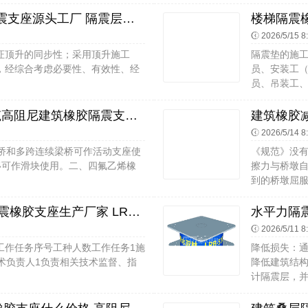
高阻泥隔震支座厂家 LRB700-2隔震支座源头工厂 隔震层橡胶支座厂家
2026/5/15 8
证顶升的同步性；采用顶升施工
隔震垫的施
，经综合考虑必要性、有效性、经
员、安装工
员、吊装工、
钢结构厂房抗震支座生产厂家 建筑高阻尼建筑橡胶隔震支座生产厂家 国内隔震支座厂家
2026/5/14 8
板桥和多跨连续梁桥可作活动支座使
《规范》没
移可作滑块使用。二、四氟乙烯橡
擦力与桥墩
到的桥墩屈服
减震橡胶隔震支座 LNR600建筑隔震橡胶支座生产厂家 LRB1200铅芯橡胶隔震支座源头工厂
水平力隔震
2026/5/11 8
工作任务序号工种人数工作任务1施
降低损失：
术负责人1负责相关技术监督、指
降低建筑结
计隔震层，并