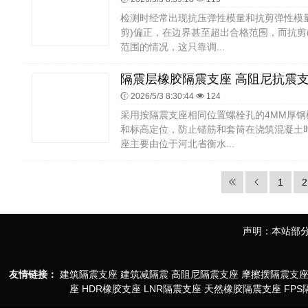
检测时经常出现抗压弹性模量和抗剪弹性模
剪)偏正，在边界甚至超出合格范围，而抗剪
范围的情况，这只靠调...
2026/5/3 8:30:44
124
采用按隔震支座相同位置螺栓孔的4MM厚
和标高定位，防止锚筋和套筒在浇筑混凝土
座主要由位于河北省衡水...
1
2
声明：本站部分
友情链接：
建筑隔震支座
建筑减隔震
高阻尼隔震支座
摩擦摆隔震支
座
HDR橡胶支座
LNR隔震支座
天然橡胶隔震支座
FP