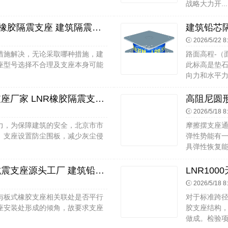
战略大力开...
橡胶隔震支座LNR700 建筑铅芯型橡胶隔震支座 建筑隔震支座多少钱一个
2026/5/22 8
措施解决，无论采取哪种措施，建
路面高程-（
座型号选择不合理及支座本身可能
此标高是垫
向力和水平力由
建筑抗震支座什么价格 基础隔震支座厂家 LNR橡胶隔震支座D420多少钱
2026/5/18 8
力，为保障建筑的安全，北京市市
摩擦摆支座
。支座设置防尘围板，减少灰尘侵
弹性势能有
具弹性恢复能
建筑结构橡胶隔震支座 建筑铅芯抗震支座源头工厂 建筑铅芯橡胶隔震支座LRB500
2026/5/18 8
与板式橡胶支座相关联处是否平行
对于标准跨径
座安装处形成的倾角，故要求支座
胶支座结构
做成。检验项