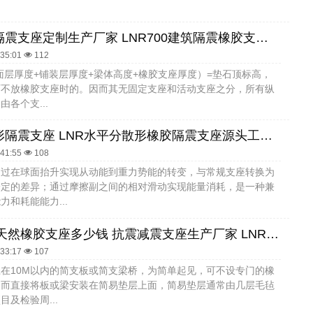
建筑铅芯隔震支座定制生产厂家 LNR700建筑隔震橡胶支座 楼房隔震支座厂家电话
:35:01
112
面层厚度+铺装层厚度+梁体高度+橡胶支座厚度）=垫石顶标高，
石不放橡胶支座时的。因而其无固定支座和活动支座之分，所有纵
各个支...
高阻尼圆形隔震支座 LNR水平分散形橡胶隔震支座源头工厂 HDR1300橡胶隔震支座生产厂家
:41:55
108
通过在球面抬升实现从动能到重力势能的转变，与常规支座转换为
一定的差异；通过摩擦副之间的相对滑动实现能量消耗，是一种兼
力和耗能能力...
LNR1000天然橡胶支座多少钱 抗震减震支座生产厂家 LNR隔震支座900生产厂家
:33:17
107
在10M以内的简支板或简支梁桥，为简单起见，可不设专门的橡
，而直接将板或梁安装在简易垫层上面，简易垫层通常由几层毛毡
目及检验周...