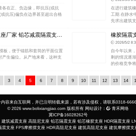
量各在正、负边缘，即抗压(或抗
在进行建筑
(或抗压)偏负在边界甚至超出合格
工期.在静水
先求出建筑支
隔震层橡胶隔震支座 高阻尼抗震支座厂家 铅芯减震隔震支座厂家
2026/5/2 8:
钢模板，便于锚筋和套筒的平面位置
自今年以来
时产生偏位。从产地来看，这种支
剩的情况逐
的价格竞争将
3
4
5
6
7
8
9
10
11
12
13
14
内容来自互联网，并已注明转载来源，若有涉及侵权，请联系0318-6666
© 2026 www.bolixiangjiao.com 版权所有 网站设计：
青禾网络
冀ICP备16028262号
座
建筑减震支座
高阻尼支座
铅芯隔震支座
铅芯橡胶支座
HDR隔震支座
L
S隔震支座
FPS摩擦摆支座
HDR高阻尼支座
建筑高阻尼支座
建筑摩擦摆支