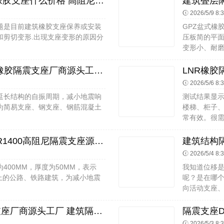
房建隔震支座厂家电话 LNR1100橡胶支座什么价格 高阻尼支座减震支座源头工厂
2026/5/9 8:
题是目前建筑橡胶支座保养或安装
GPZ盆式橡
和剪切变形.出现支座变形的原因分
压板简的平
变形小、耐磨耗
HDR1100隔震支座厂家 建筑减震橡胶隔震支座厂商源头工厂 LNR建筑隔震支座源头工厂
2026/5/6 8:
延长结构的自振周期，减小地震响
测试结果显示
为简易支座、钢支座、钢筋混凝土
楼梯、柜子
常有效。很需要
LNR水平力分散力型隔震支座 HDR1400高阻尼隔震支座源头工厂 LRB橡胶隔震支座1100
2026/5/4 8:
00MM，厚度为50MM，表示
我知道位移
震带上的公路、铁路建筑，为减小地震
呢？是在哪
向活动支座、
减震隔震支座生产厂家 楼房隔震支座厂商源头工厂 建筑隔震支座LNR-700生产厂家
2026/5/3 8: