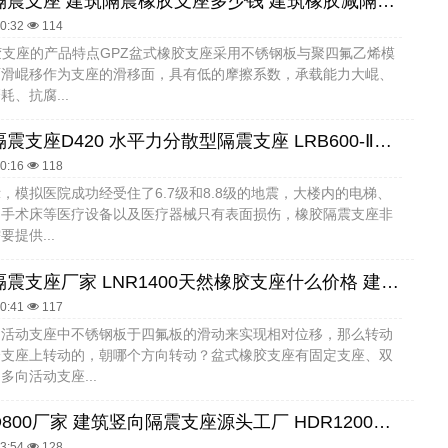
建筑叠层隔震支座 建筑隔震橡胶支座多少钱 建筑橡胶减隔震支座厂家
30:32
114
胶支座的产品特点GPZ盆式橡胶支座采用不锈钢板与聚四氟乙烯模
面滑崐移作为支座的滑移面，具有低的摩擦系数，承载能力大崐、
、抗腐...
LNR橡胶隔震支座D420 水平力分散型隔震支座 LRB600-Ⅱ铅芯橡胶隔震支座厂家
30:16
118
，模拟医院成功经受住了6.7级和8.8级的地震，大楼内的电梯、
、手术床等医疗设备以及医疗器械只有表面损伤，橡胶隔震支座非
提供...
建筑结构隔震支座厂家 LNR1400天然橡胶支座什么价格 建筑隔震支座(LRB型)生产厂家
30:41
117
是活动支座中不锈钢板于四氟板的滑动来实现相对位移，那么转动
个支座上转动的，朝哪个方向转动？盆式橡胶支座有固定支座、双
多向活动支座...
隔震支座D800厂家 建筑竖向隔震支座源头工厂 HDR1200高阻尼橡胶隔震支座
33:54
128